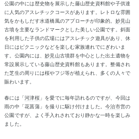
公園の中には歴史物を展示した藤山歴史資料館や子供達
に人気のアスレチックコースがあります。レトロな雰囲
気をかもしだす水道橋風のアプローチが印象的。
妙見山
古墳を主要なランドマークとした美しい公園です。斜面
を利用した子供の広場にはアスレチック遊具があり、休
日にはピクニックなどを楽しむ家族連れでにぎわいま
す。公園内には、
妙見山
古墳群を中心とした出土遺物を
常設展示している藤山歴史資料館もあります。整備され
た芝生の周りには桜やフジ等が植えられ、多くの人々で
賑わいます。
春には「
河津桜
」を愛でに毎年訪れるのですが、今回は
雨の中「花菖蒲」を撮りに駆け付けました。
今治市
営の
公園ですが、よく手入れされており静かな一時を楽しみ
ました。